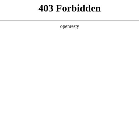
产品及服务
行业解决方案
合作伙伴
投资者关系
 ESG评级升至AA级，排名电子设备、仪
2025 / 04 / 28
评级结果，聚鑫汇数码Wind ESG评级由BB级提升至AA级。在此次评级中
在环境、社会、治理三个维度得分分别为6.95、8.63、8.01